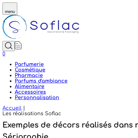
Réalisations en décoration et personnalisation de p
menu
0
Parfumerie
Cosmétique
Pharmacie
Parfums d'ambiance
Alimentaire
Accessoires
Personnalisation
Accueil
|
Les réalisations Soflac
Exemples de décors réalisés dans n
Sérigraphie