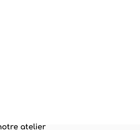
ackagings | Soflac
otre atelier