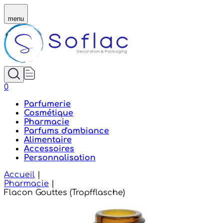
Flacon en verre Gouttes (Tropfflasche) DIN 18 - SOFL
menu
0
Parfumerie
Cosmétique
Pharmacie
Parfums d'ambiance
Alimentaire
Accessoires
Personnalisation
Accueil
|
Pharmacie
|
Flacon Gouttes (Tropfflasche)