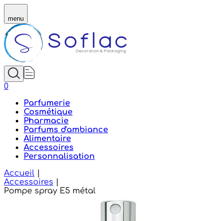
Pompe spray bague et bouton poussoir or brillant, ou
menu
0
Parfumerie
Cosmétique
Pharmacie
Parfums d'ambiance
Alimentaire
Accessoires
Personnalisation
Accueil
|
Accessoires
|
Pompe spray E5 métal