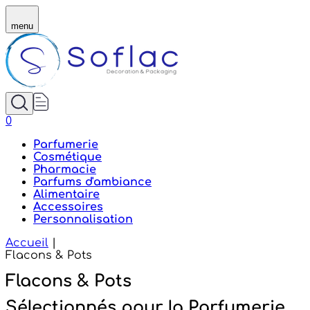
Flacons et pots personnalisables | Soflac
menu
0
Parfumerie
Cosmétique
Pharmacie
Parfums d'ambiance
Alimentaire
Accessoires
Personnalisation
Accueil
|
Flacons & Pots
Flacons & Pots
Sélectionnés pour la Parfumerie,