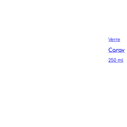
Verre
Carave
250 ml