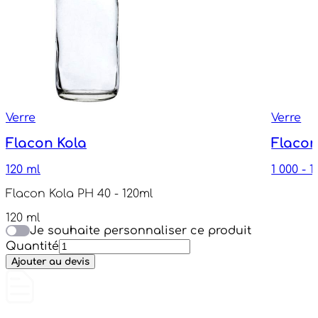
Verre
Verre
Flacon Kola
Flacon
120 ml
1 000 - 1
Flacon Kola PH 40 - 120ml
120 ml
Je souhaite personnaliser ce produit
Quantité
Ajouter au devis