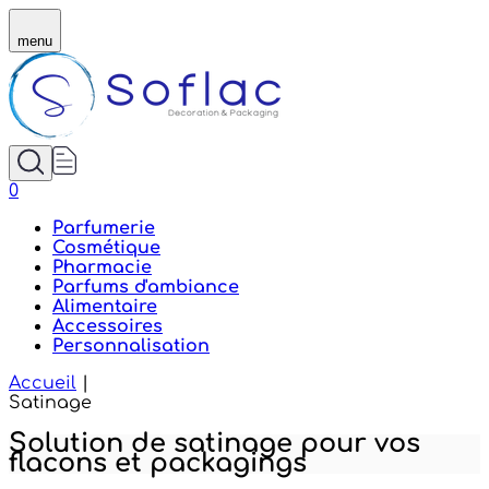
Satinage du verre — finition mate sur flacons et pac
menu
0
Parfumerie
Cosmétique
Pharmacie
Parfums d'ambiance
Alimentaire
Accessoires
Personnalisation
Accueil
|
Satinage
Solution de satinage pour vos
flacons et packagings