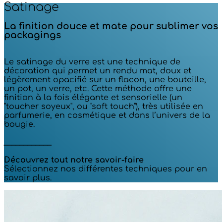
Satinage
La finition douce et mate pour sublimer vos
packagings
Le satinage du verre est une technique de
décoration qui permet un rendu mat, doux et
légèrement opacifié sur un flacon, une bouteille,
un pot, un verre, etc. Cette méthode offre une
finition à la fois élégante et sensorielle (un
"toucher soyeux", ou "soft touch"), très utilisée en
parfumerie, en cosmétique et dans l’univers de la
bougie.
____________
Découvrez tout notre savoir-faire
Sélectionnez nos différentes techniques pour en
savoir plus.